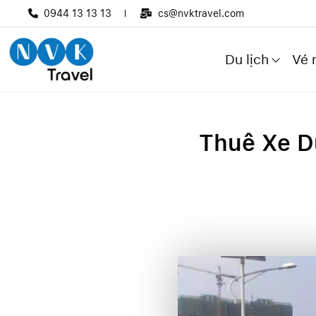
0944 13 13 13
cs@nvktravel.com
Du lịch
Vé 
Thuê Xe Du