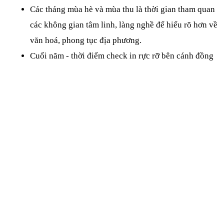
Các tháng mùa hè và mùa thu là thời gian tham quan 
các không gian tâm linh, làng nghề để hiểu rõ hơn về 
văn hoá, phong tục địa phương.
Cuối năm - thời điểm check in rực rỡ bên cánh đồng 
hoa cải trên bờ sông Đuống.
Close
Quên mật khẩu ?
Các phương tiện du lịch Bắc Ninh thuận tiện
Cách trung tâm thành phố Hà Nội 40km, đường đến Bắc 
Ninh khá thuận lợi và nhanh chóng. Du khách có thể lựa 
chọn bất kỳ phương tiện nào phù hợp với trải nghiệm và tài 
chính của bản thân.
1. Xe máy, ô tô: Phù hợp với những tín đồ đam mê phượt và 
yêu thích cảm giác tự do trong suốt hành trình. Với lộ trình 
từ ngã Tư Sở - Khuất Duy Tiến - Linh Đàm đến quốc lộ 1B, 