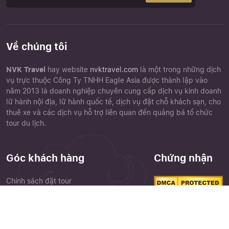
Về chúng tôi
NVK Travel
hay website
nvktravel.com
là một trong những dịch
vụ trực thuộc Công Ty TNHH Eagle Asia được thành lập vào
năm 2013 là doanh nghiệp chuyên cung cấp dịch vụ kinh doanh
lữ hành nội địa, lữ hành quốc tế, dịch vụ đặt chỗ khách sạn, cho
thuê xe và các dịch vụ hỗ trợ liên quan đến quảng bá tổ chức
tour du lịch.
Góc khách hàng
Chứng nhận
Chính sách đặt tour
Điều khoản điều kiện
Close
Chính sách bảo mật
Quên mật khẩu ?
Phiếu góp ý