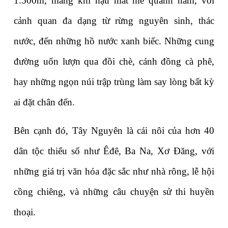
1.500m, mang khí hậu mát mẻ quanh năm, với 
cảnh quan đa dạng từ rừng nguyên sinh, thác 
nước, đến những hồ nước xanh biếc. Những cung 
đường uốn lượn qua đồi chè, cánh đồng cà phê, 
hay những ngọn núi trập trùng làm say lòng bất kỳ 
ai đặt chân đến.
Bên cạnh đó, Tây Nguyên là cái nôi của hơn 40 
dân tộc thiểu số như Êđê, Ba Na, Xơ Đăng, với 
những giá trị văn hóa đặc sắc như nhà rông, lễ hội 
cồng chiêng, và những câu chuyện sử thi huyền 
thoại.