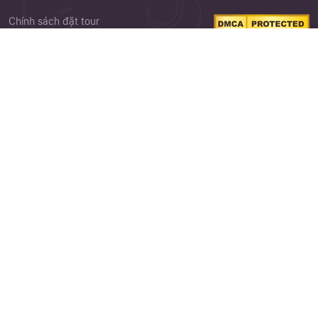
Chính sách đặt tour
Điều khoản điều kiện
Close
Chính sách bảo mật
Quên mật khẩu ?
Phiếu góp ý
Cảm nhận khách hàng
Thư viện