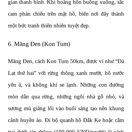
gian thanh bình. Khi hoàng hôn buông xuống, sắc 
cam phản chiếu trên mặt hồ, biến nơi đây thành 
một bức tranh thiên nhiên tuyệt đẹp.
6. Măng Đen (Kon Tum)
Măng Đen, cách Kon Tum 50km, được ví như “Đà 
Lạt thứ hai” với rừng thông xanh mướt, hồ nước 
yên ả, và không khí se lạnh. Những con đường 
mòn dẫn qua rừng, những ngôi nhà gỗ nhỏ, và 
sương mù giăng lối vào buổi sáng tạo nên khung 
cảnh huyền ảo. Đi bộ quanh hồ Đắk Ke hoặc cắm 
trại dưới tán thông (100.000 VNĐ/người) là cách 