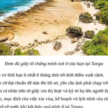
Đem đủ giấy tờ chứng minh nơi ở của bạn tại Tonga
có thời hạn ít nhất 6 tháng tính tới thời điểm xuất cảnh.
ch cỡ đạt chuẩn để dán lên hồ sơ, yêu cầu ảnh phải chụp vớ
n cá nhân trên tờ giấy xin thị thực và ký rõ họ tên người 
do, mục đích của việc xin visa, kế hoạch và lịch trình của c
rở về nước khi kết thúc quá trình ở tại Tonga.