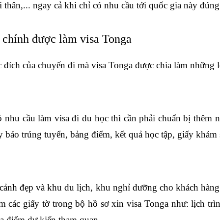
ời thân,... ngay cả khi chỉ có nhu cầu tới quốc gia này đúng
 chính được làm visa Tonga
đích của chuyến đi mà visa Tonga được chia làm những l
nhu cầu làm visa đi du học thì cần phải chuẩn bị thêm nh
y báo trúng tuyển, bảng điểm, kết quả học tập, giấy khám 
 cảnh đẹp và khu du lịch, khu nghỉ dưỡng cho khách hàng q
 các giấy tờ trong bộ hồ sơ xin visa Tonga như: lịch trì
a điểm dự kiến tham quan,...