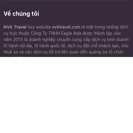
Về chúng tôi
NVK Travel
hay website
nvktravel.com
là một trong những dịch
vụ trực thuộc Công Ty TNHH Eagle Asia được thành lập vào
năm 2013 là doanh nghiệp chuyên cung cấp dịch vụ kinh doanh
lữ hành nội địa, lữ hành quốc tế, dịch vụ đặt chỗ khách sạn, cho
thuê xe và các dịch vụ hỗ trợ liên quan đến quảng bá tổ chức
tour du lịch.
Close
Quên mật khẩu ?
Góc khách hàng
Chứng nhận
Chính sách đặt tour
Điều khoản điều kiện
Chính sách bảo mật
Phiếu góp ý
Cảm nhận khách hàng