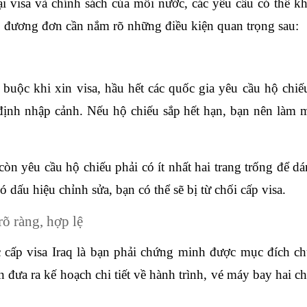
i visa và chính sách của mỗi nước, các yêu cầu có thể kh
, đương đơn cần nắm rõ những điều kiện quan trọng sau:
 buộc khi xin visa, hầu hết các quốc gia yêu cầu hộ chiếu
định nhập cảnh. Nếu hộ chiếu sắp hết hạn, bạn nên làm m
òn yêu cầu hộ chiếu phải có ít nhất hai trang trống để dá
ó dấu hiệu chỉnh sửa, bạn có thể sẽ bị từ chối cấp visa.
õ ràng, hợp lệ
c cấp visa Iraq là bạn phải chứng minh được mục đích ch
ần đưa ra kế hoạch chi tiết về hành trình, vé máy bay hai c