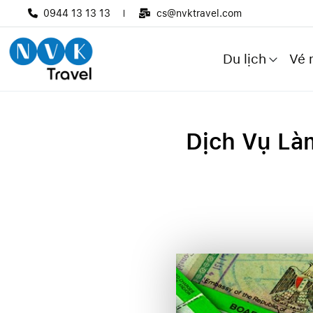
0944 13 13 13
cs@nvktravel.com
Du lịch
Vé 
Dịch Vụ Làm