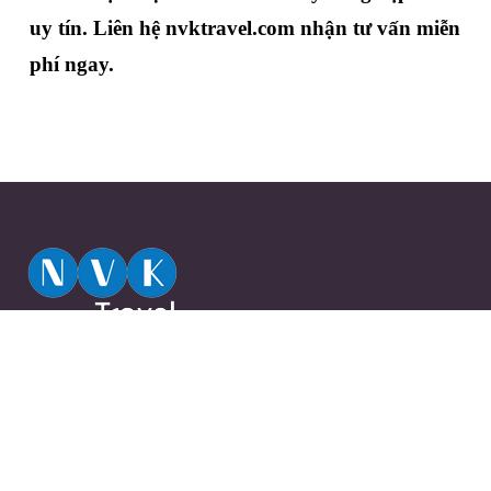
uy tín. Liên hệ nvktravel.com nhận tư vấn miễn 
phí ngay.
Close
Quên mật khẩu ?
720A Điện Biên Phủ, Phường 22, Quận
Bình Thạnh, Thành Phố Hồ Chí Minh,
Việt Nam
0944 13 13 13