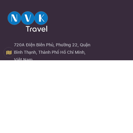
720A Điện Biên Phủ, Phường 22, Quận
Bình Thạnh, Thành Phố Hồ Chí Minh,
Việt Nam
0944 13 13 13
Close
Quên mật khẩu ?
Đăng ký
Về chúng tôi
NVK Travel
hay website
nvktravel.com
là một trong những dịch