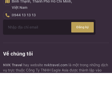
Bình Thạnh, Thành Phố Hồ Chí Minh,
Việt Nam
0944 13 13 13
Đăng ký
Về chúng tôi
NVK Travel
hay website
nvktravel.com
là một trong những dịch
vụ trực thuộc Công Ty TNHH Eagle Asia được thành lập vào
năm 2013 là doanh nghiệp chuyên cung cấp dịch vụ kinh doanh
lữ hành nội địa, lữ hành quốc tế, dịch vụ đặt chỗ khách sạn, cho
Close
Quên mật khẩu ?
thuê xe và các dịch vụ hỗ trợ liên quan đến quảng bá tổ chức
tour du lịch.
Góc khách hàng
Chứng nhận