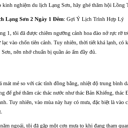
 kinh nghiệm du lịch Lạng Sơn, hãy ghé thăm hội Lồng
ch Lạng Sơn 2 Ngày 1 Đêm
: Gợi Ý Lịch Trình Hợp Lý
ng 1, tôi đã được chiêm ngưỡng cảnh hoa đào nở rực rỡ trê
ạc vào chốn tiên cảnh. Tuy nhiên, thời tiết khá lạnh, có 
u Sơn, nên nhớ chuẩn bị quần áo ấm đầy đủ.
mát mẻ so với các tỉnh đồng bằng, nhiệt độ trung bình d
ởng để ghé thăm các thác nước như thác Bản Khiếng, thác 
nh. Tuy nhiên, vào mùa này hay có mưa, đặc biệt là vào ch
t.
năm ngoái, tôi đã gặp một cơn mưa to khi đang tham qua