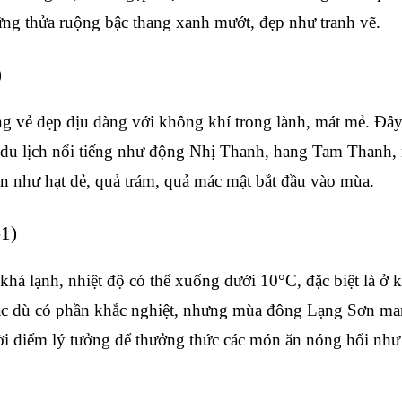
ng thửa ruộng bậc thang xanh mướt, đẹp như tranh vẽ.
)
vẻ đẹp dịu dàng với không khí trong lành, mát mẻ. Đây l
du lịch nổi tiếng như động Nhị Thanh, hang Tam Thanh, nú
ản như hạt dẻ, quả trám, quả mác mật bắt đầu vào mùa.
1)
á lạnh, nhiệt độ có thể xuống dưới 10°C, đặc biệt là ở 
Mặc dù có phần khắc nghiệt, nhưng mùa đông Lạng Sơn ma
ời điểm lý tưởng để thưởng thức các món ăn nóng hổi như 