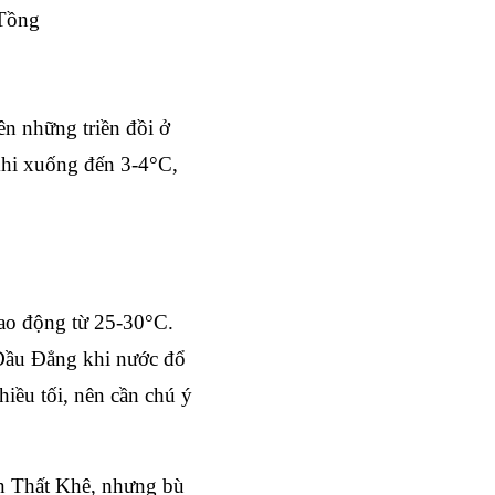
 Tồng
n những triền đồi ở 
khi xuống đến 3-4°C, 
ao động từ 25-30°C. 
Đầu Đẳng khi nước đổ 
iều tối, nên cần chú ý 
n Thất Khê, nhưng bù 