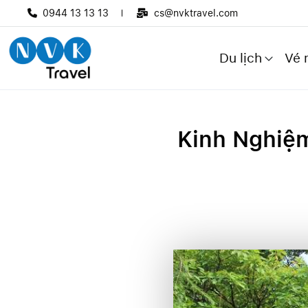
0944 13 13 13
cs@nvktravel.com
Du lịch
Vé 
Kinh Nghiệm