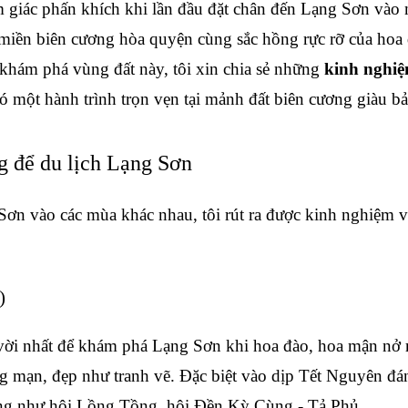
 giác phấn khích khi lần đầu đặt chân đến Lạng Sơn vào 
i miền biên cương hòa quyện cùng sắc hồng rực rỡ của hoa đ
khám phá vùng đất này, tôi xin chia sẻ những 
kinh nghiệ
có một hành trình trọn vẹn tại mảnh đất biên cương giàu b
g để du lịch Lạng Sơn
Sơn vào các mùa khác nhau, tôi rút ra được kinh nghiệm về
:
)
 vời nhất để khám phá Lạng Sơn khi hoa đào, hoa mận nở rộ
g mạn, đẹp như tranh vẽ. Đặc biệt vào dịp Tết Nguyên đán
hống như hội Lồng Tồng, hội Đền Kỳ Cùng - Tả Phủ.