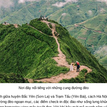
Nơi đây nổi tiếng với những cung đường đèo
anh giữa huyện Bắc Yên (Sơn La) và Trạm Tấu (Yên Bái), cách Hà Nộ
ường đèo ngoạn mục, các điểm check-in độc đáo như sống lưng khủn
ng homestay view mây tuyệt đẹp. Với khí hậu mát mẻ quanh năm và 