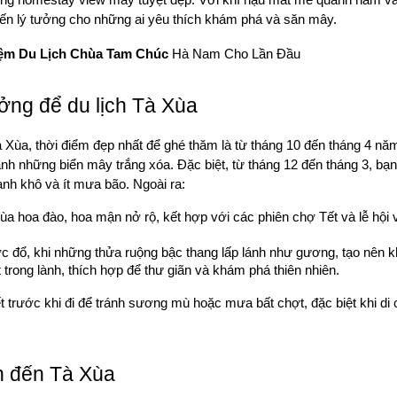
ến lý tưởng cho những ai yêu thích khám phá và săn mây.
ệm Du Lịch Chùa Tam Chúc
 Hà Nam Cho Lần Đầu
ưởng để du lịch Tà Xùa
 Xùa, thời điểm đẹp nhất để ghé thăm là từ tháng 10 đến tháng 4 năm sa
hành những biển mây trắng xóa. Đặc biệt, từ tháng 12 đến tháng 3, bạ
hanh khô và ít mưa bão. Ngoài ra:
ùa hoa đào, hoa mận nở rộ, kết hợp với các phiên chợ Tết và lễ hội 
 đổ, khi những thửa ruộng bậc thang lấp lánh như gương, tạo nên 
t trong lành, thích hợp để thư giãn và khám phá thiên nhiên.
ết trước khi đi để tránh sương mù hoặc mưa bất chợt, đặc biệt khi di 
n đến Tà Xùa