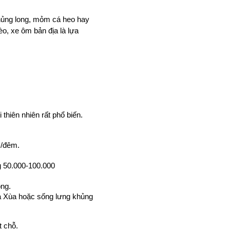
ủng long, mỏm cá heo hay 
o, xe ôm bản địa là lựa 
hiên nhiên rất phổ biến. 
Đ/đêm.
.
 50.000-100.000 
ng.
à Xùa hoặc sống lưng khủng 
t chỗ.