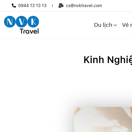
0944 13 13 13
cs@nvktravel.com
Du lịch
Vé 
Kinh Nghi