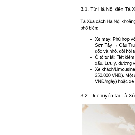
3.1. Từ Hà Nội đến Tà 
Tà Xùa cách Hà Nội khoảng 
phổ biến:
Xe máy: Phù hợp với
Sơn Tây → Cầu Tru
dốc và nhỏ, đòi hỏi 
Ô tô tự lái: Tiết ki
xấu. Lưu ý, đường v
Xe khách/Limousine:
350.000 VNĐ). Một s
VNĐ/ngày) hoặc xe 
3.2. Di chuyển tại Tà X