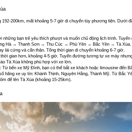
Xùa
192-200km, mất khoảng 5-7 giờ di chuyển tùy phương tiện. Dưới đây
 những bạn trẻ yêu thích phượt và muốn chủ động lịch trình. Tuyến
ng Hà → Thanh Sơn → Thu Cúc → Phù Yên → Bắc Yên → Tà Xùa. Đ
tay lái cứng và cẩn thận. Tổng thời gian di chuyển khoảng 6-7 giờ.
ệm thời gian hơn, khoảng 4-5 giờ. Tuyến đường tương tự xe máy nhưng a
ào Tà Xùa không phù hợp với xe lớn.
 Từ bến xe Mỹ Đình, bạn có thể bắt xe khách hoặc limousine đến Bắ
ố hãng xe uy tín: Khánh Thịnh, Nguyên Hằng, Thành Mỹ. Từ Bắc Yên
ôm để lên Tà Xùa (khoảng 15-25km).
ùa