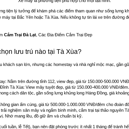
Xe máy là phương tiện phù hợp cho mọi địa hình.
ơng tiện lý tưởng để khám phá các điểm tham quan như sống lưng kh
e máy tại Bắc Yên hoặc Tà Xùa. Nếu không tự tin lái xe trên đường đè
m 
Cắm Trại Đà Lạt
, Các Địa Điểm Cắm Trại Đẹp
họn lưu trú nào tại Tà Xùa?
u khách sạn lớn, nhưng các homestay và nhà nghỉ mộc mạc, gần gũi t
ay: Nằm trên đường tỉnh 112, view đẹp, giá từ 150.000-500.000 VN
Đỉnh Tà Xùa: View mây tuyệt đẹp, giá từ 150.000-400.000 VNĐ/đêm
ong cách dân tộc, gần sống lưng khủng long Háng Đồng, giá khoảng
ông gian ấm cúng, giá từ 500.000-1.000.000 VNĐ/đêm cho đoàn đô
trải nghiệm săn mây và ngắm bình minh, cắm trại tại thảo nguyên T
 vị. Nhớ mang lều, đồ giữ ấm và chuẩn bị kỹ.
ối tuần, lễ Tết), bạn nên đặt phòng trước ít nhất 1 tháng để tránh hế