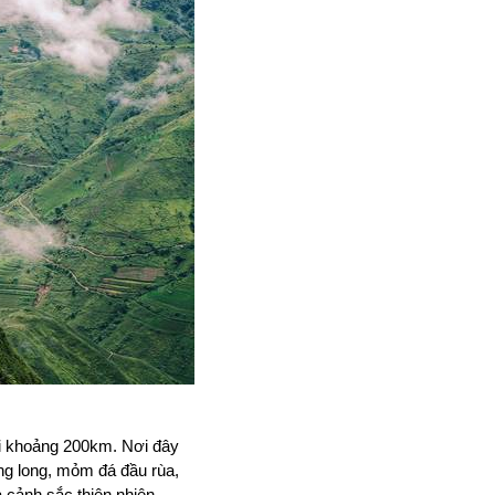
i khoảng 200km. Nơi đây 
g long, mỏm đá đầu rùa, 
cảnh sắc thiên nhiên 