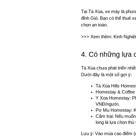
Tại Tà Xùa, xe máy là phư
đỉnh Gió. Bạn có thể thuê x
chọn an toàn.
>>> Xem thêm: Kinh Nghiệ
4. Có những lựa c
Tà Xùa chưa phát triển nhiề
Dưới đây là một số gợi ý:
Tà Xùa Hills Homest
Homestay & Coffee 
Y Xoa Homestay: Ph
VNĐ/người.
Pơ Mu Homestay: Kh
Cắm trại: Nếu muốn 
long là lựa chọn thú
Lưu ý: Vào mùa cao điểm (cu