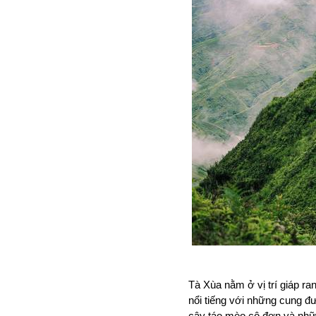
Tà Xùa nằm ở vị trí giáp r
nổi tiếng với những cung đ
cây táo mèo cô đơn và nhữ