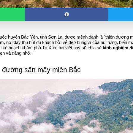
uộc huyện Bắc Yên, tỉnh Sơn La, được mệnh danh là "thiên đường m
, nơi đây thu hút du khách bởi vẻ đẹp hùng vĩ của núi rừng, biển m
n kế hoạch khám phá Tà Xùa, bài viết này sẽ chia sẻ 
kinh nghiệm đ
vẹn và đáng nhớ.
ên đường săn mây miền Bắc