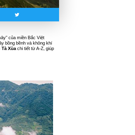
ây" của miền Bắc Việt 
ây bồng bềnh và không khí 
i Tà Xùa
 chi tiết từ A-Z, giúp 