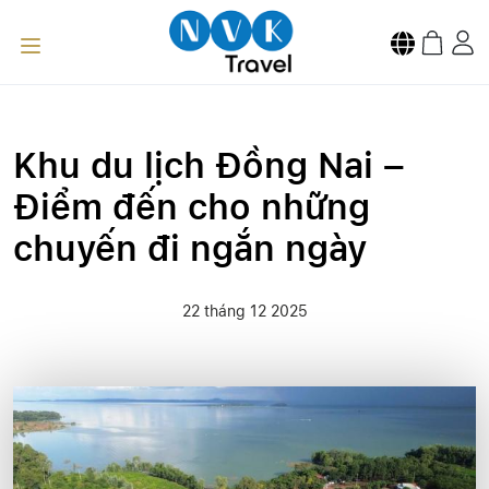
Khu du lịch Đồng Nai –
Điểm đến cho những
chuyến đi ngắn ngày
22 tháng 12 2025