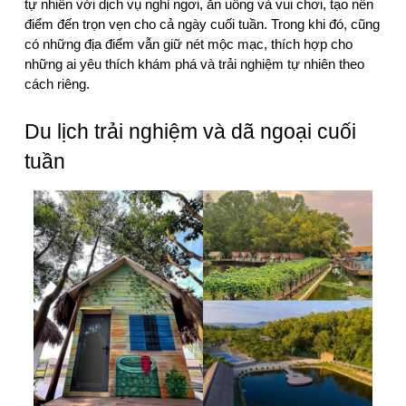
tự nhiên với dịch vụ nghỉ ngơi, ăn uống và vui chơi, tạo nên 
điểm đến trọn vẹn cho cả ngày cuối tuần. Trong khi đó, cũng 
có những địa điểm vẫn giữ nét mộc mạc, thích hợp cho 
những ai yêu thích khám phá và trải nghiệm tự nhiên theo 
cách riêng.
Du lịch trải nghiệm và dã ngoại cuối 
tuần