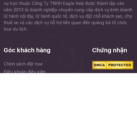
vụ trực thuộc Công Ty TNHH Eagle Asia được thành lập vào
năm 2013 là doanh nghiệp chuyên cung cấp dịch vụ kinh doanh
lữ hành nội địa, lữ hành quốc tế, dịch vụ đặt chỗ khách sạn, cho
thuê xe và các dịch vụ hỗ trợ liên quan đến quảng bá tổ chức
tour du lịch.
Góc khách hàng
Chứng nhận
Chính sách đặt tour
Điều khoản điều kiện
Chính sách bảo mật
Close
Quên mật khẩu ?
Phiếu góp ý
Cảm nhận khách hàng
Thư viện