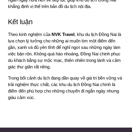
ngắn ngày hứa hẹn sẽ tiếp tục giúp khu du lịch Đồng Nai 
khẳng định vị thế trên bản đồ du lịch nội địa.
Kết luận
Theo kinh nghiệm của 
NVK Travel
, khu du lịch Đồng Nai là 
lựa chọn lý tưởng cho những ai muốn tìm một điểm đến 
gần, xanh và đủ yên tĩnh để nghỉ ngơi sau những ngày làm 
việc bận rộn. Không quá hào nhoáng, Đồng Nai chinh phục 
du khách bằng sự mộc mạc, thiên nhiên trong lành và cảm 
giác thư giãn rất riêng.
Trong bối cảnh du lịch đang dần quay về giá trị bền vững và 
trải nghiệm thực chất, các khu du lịch Đồng Nai chính là 
điểm đến phù hợp cho những chuyến đi ngắn ngày nhưng 
giàu cảm xúc.