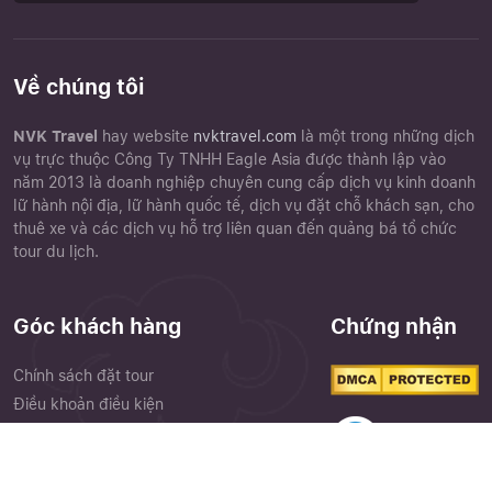
Về chúng tôi
NVK Travel
hay website
nvktravel.com
là một trong những dịch
vụ trực thuộc Công Ty TNHH Eagle Asia được thành lập vào
năm 2013 là doanh nghiệp chuyên cung cấp dịch vụ kinh doanh
lữ hành nội địa, lữ hành quốc tế, dịch vụ đặt chỗ khách sạn, cho
thuê xe và các dịch vụ hỗ trợ liên quan đến quảng bá tổ chức
tour du lịch.
Góc khách hàng
Chứng nhận
Chính sách đặt tour
Điều khoản điều kiện
Chính sách bảo mật
Phiếu góp ý
Close
Quên mật khẩu ?
Cảm nhận khách hàng