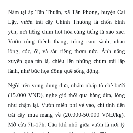
Nằm tại ấp Tân Thuận, xã Tân Phong, huyện Cai 
Lậy, vườn trái cây Chính Thương là chốn bình 
yên, nơi tiếng chim hót hòa cùng tiếng lá xào xạc. 
Vườn rộng thênh thang, trồng cam sành, nhãn 
lồng, cóc, ổi, và sầu riêng thơm nức. Ánh nắng 
xuyên qua tán lá, chiếu lên những chùm trái lấp 
lánh, như bức họa đồng quê sống động.
Ngồi trên võng đung đưa, nhấm nháp tô chè bưởi 
(15.000 VNĐ), nghe gió thổi qua hàng dừa, lòng 
như chậm lại. Vườn miễn phí vé vào, chỉ tính tiền 
trái cây mua mang về (20.000-50.000 VNĐ/kg). 
Mở cửa 7h-17h. Cầu khỉ nhỏ giữa vườn là nơi lý 