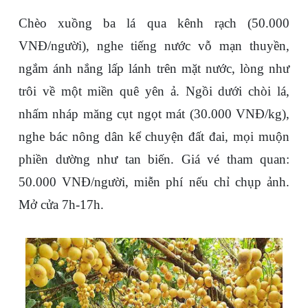
Chèo xuồng ba lá qua kênh rạch (50.000 
VNĐ/người), nghe tiếng nước vỗ mạn thuyền, 
ngắm ánh nắng lấp lánh trên mặt nước, lòng như 
trôi về một miền quê yên ả. Ngồi dưới chòi lá, 
nhấm nháp măng cụt ngọt mát (30.000 VNĐ/kg), 
nghe bác nông dân kể chuyện đất đai, mọi muộn 
phiền dường như tan biến. Giá vé tham quan: 
50.000 VNĐ/người, miễn phí nếu chỉ chụp ảnh. 
Mở cửa 7h-17h.