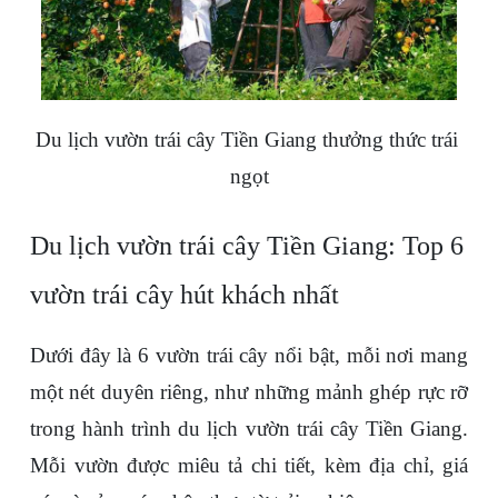
Du lịch vườn trái cây Tiền Giang thưởng thức trái 
ngọt
Du lịch vườn trái cây Tiền Giang: Top 6 
vườn trái cây hút khách nhất
Dưới đây là 6 vườn trái cây nổi bật, mỗi nơi mang 
một nét duyên riêng, như những mảnh ghép rực rỡ 
trong hành trình du lịch vườn trái cây Tiền Giang. 
Mỗi vườn được miêu tả chi tiết, kèm địa chỉ, giá 