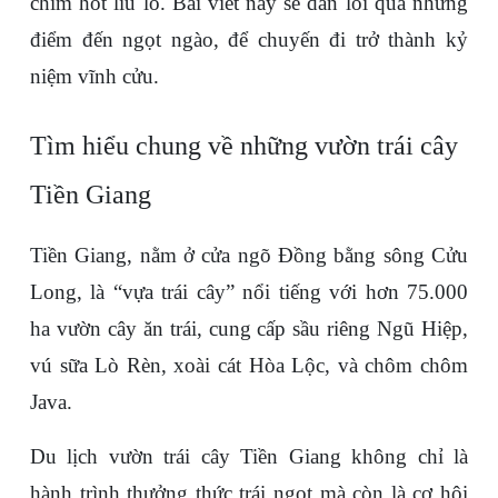
chim hót líu lo. Bài viết này sẽ dẫn lối qua những 
điểm đến ngọt ngào, để chuyến đi trở thành kỷ 
niệm vĩnh cửu.
Tìm hiểu chung về những vườn trái cây 
Tiền Giang
Tiền Giang, nằm ở cửa ngõ Đồng bằng sông Cửu 
Long, là “vựa trái cây” nổi tiếng với hơn 75.000 
ha vườn cây ăn trái, cung cấp sầu riêng Ngũ Hiệp, 
vú sữa Lò Rèn, xoài cát Hòa Lộc, và chôm chôm 
Java. 
Du lịch vườn trái cây Tiền Giang không chỉ là 
hành trình thưởng thức trái ngọt mà còn là cơ hội 