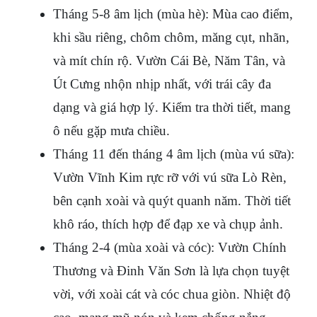
Tháng 5-8 âm lịch (mùa hè): Mùa cao điểm, 
khi sầu riêng, chôm chôm, măng cụt, nhãn, 
và mít chín rộ. Vườn Cái Bè, Năm Tân, và 
Út Cưng nhộn nhịp nhất, với trái cây đa 
dạng và giá hợp lý. Kiểm tra thời tiết, mang 
ô nếu gặp mưa chiều.
Tháng 11 đến tháng 4 âm lịch (mùa vú sữa): 
Vườn Vĩnh Kim rực rỡ với vú sữa Lò Rèn, 
bên cạnh xoài và quýt quanh năm. Thời tiết 
khô ráo, thích hợp để đạp xe và chụp ảnh.
Tháng 2-4 (mùa xoài và cóc): Vườn Chính 
Thương và Đinh Văn Sơn là lựa chọn tuyệt 
vời, với xoài cát và cóc chua giòn. Nhiệt độ 