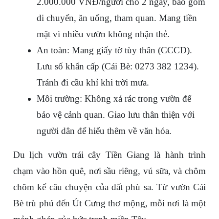
2.000.000 VNĐ/người cho 2 ngày, bao gồm 
di chuyển, ăn uống, tham quan. Mang tiền 
mặt vì nhiều vườn không nhận thẻ.
An toàn: Mang giấy tờ tùy thân (CCCD). 
Lưu số khẩn cấp (Cái Bè: 0273 382 1234). 
Tránh đi cầu khỉ khi trời mưa.
Môi trường: Không xả rác trong vườn để 
bảo vệ cảnh quan. Giao lưu thân thiện với 
người dân để hiểu thêm về văn hóa.
Du lịch vườn trái cây Tiền Giang là hành trình 
chạm vào hồn quê, nơi sầu riêng, vú sữa, và chôm 
chôm kể câu chuyện của đất phù sa. Từ vườn Cái 
Bè trù phú đến Út Cưng thơ mộng, mỗi nơi là một 