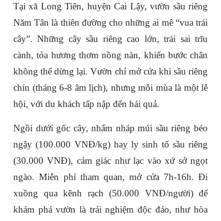
Tại xã Long Tiên, huyện Cai Lậy, vườn sầu riêng 
Năm Tân là thiên đường cho những ai mê “vua trái 
cây”. Những cây sầu riêng cao lớn, trái sai trĩu 
cành, tỏa hương thơm nồng nàn, khiến bước chân 
không thể dừng lại. Vườn chỉ mở cửa khi sầu riêng 
chín (tháng 6-8 âm lịch), nhưng mỗi mùa là một lễ 
hội, với du khách tấp nập đến hái quả.
Ngồi dưới gốc cây, nhấm nháp múi sầu riêng béo 
ngậy (100.000 VNĐ/kg) hay ly sinh tố sầu riêng 
(30.000 VNĐ), cảm giác như lạc vào xứ sở ngọt 
ngào. Miễn phí tham quan, mở cửa 7h-16h. Đi 
xuồng qua kênh rạch (50.000 VNĐ/người) để 
khám phá vườn là trải nghiệm độc đáo, như hòa 