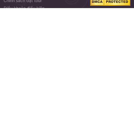
Chính sách đặt tour
Điều khoản điều kiện
Chính sách bảo mật
Close
Quên mật khẩu ?
Phiếu góp ý
Cảm nhận khách hàng
Thư viện