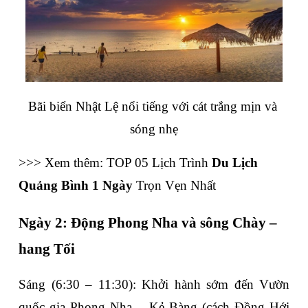
Bãi biển Nhật Lệ nổi tiếng với cát trắng mịn và 
sóng nhẹ
>>> Xem thêm: TOP 05 Lịch Trình 
Du Lịch 
Quảng Bình 1 Ngày
 Trọn Vẹn Nhất
Ngày 2: Động Phong Nha và sông Chày – 
hang Tối
Sáng (6:30 – 11:30)
: Khởi hành sớm đến 
Vườn 
quốc gia Phong Nha – Kẻ Bàng
 (cách Đồng Hới 