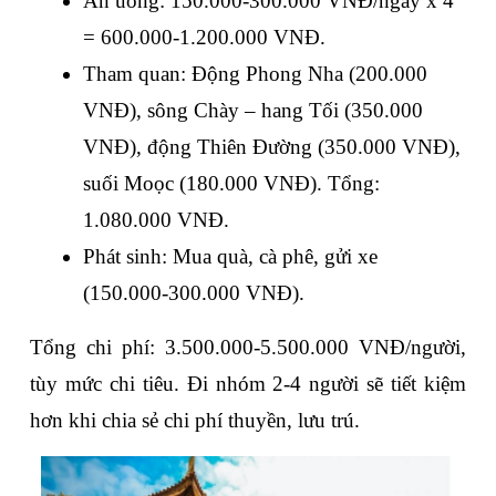
Ăn uống
: 150.000-300.000 VNĐ/ngày x 4 
= 600.000-1.200.000 VNĐ.
Tham quan
: Động Phong Nha (200.000 
VNĐ), sông Chày – hang Tối (350.000 
VNĐ), động Thiên Đường (350.000 VNĐ), 
suối Moọc (180.000 VNĐ). Tổng: 
1.080.000 VNĐ.
Phát sinh
: Mua quà, cà phê, gửi xe 
(150.000-300.000 VNĐ).
Tổng chi phí: 
3.500.000-5.500.000 VNĐ/người
, 
tùy mức chi tiêu. Đi nhóm 2-4 người sẽ tiết kiệm 
hơn khi chia sẻ chi phí thuyền, lưu trú.