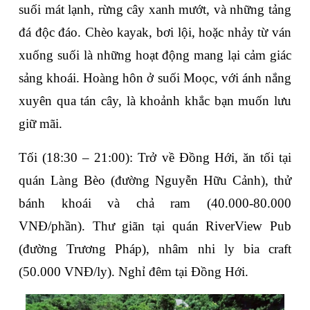
suối mát lạnh, rừng cây xanh mướt, và những tảng 
đá độc đáo. Chèo kayak, bơi lội, hoặc nhảy từ ván 
xuống suối là những hoạt động mang lại cảm giác 
sảng khoái. Hoàng hôn ở suối Moọc, với ánh nắng 
xuyên qua tán cây, là khoảnh khắc bạn muốn lưu 
giữ mãi.
Tối (18:30 – 21:00)
: Trở về Đồng Hới, ăn tối tại 
quán 
Làng Bèo
 (đường Nguyễn Hữu Cảnh), thử 
bánh khoái và chả ram (40.000-80.000 
VNĐ/phần). Thư giãn tại quán 
RiverView Pub
(đường Trương Pháp), nhâm nhi ly bia craft 
(50.000 VNĐ/ly). Nghỉ đêm tại Đồng Hới.