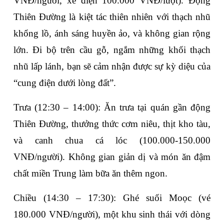
VNĐ/người, xe điện 100.000 VNĐ/lượt). Động 
Thiên Đường là kiệt tác thiên nhiên với thạch nhũ 
khổng lồ, ánh sáng huyền ảo, và không gian rộng 
lớn. Đi bộ trên cầu gỗ, ngắm những khối thạch 
nhũ lấp lánh, bạn sẽ cảm nhận được sự kỳ diệu của 
“cung điện dưới lòng đất”.
Trưa (12:30 – 14:00)
: Ăn trưa tại quán gần động 
Thiên Đường, thưởng thức cơm niêu, thịt kho tàu, 
và canh chua cá lóc (100.000-150.000 
VNĐ/người). Không gian giản dị và món ăn đậm 
chất miền Trung làm bữa ăn thêm ngon.
Chiều (14:30 – 17:30)
: Ghé 
suối Moọc
 (vé 
180.000 VNĐ/người), một khu sinh thái với dòng 