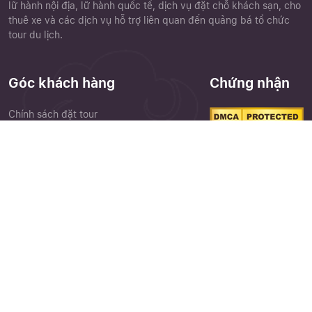
lữ hành nội địa, lữ hành quốc tế, dịch vụ đặt chỗ khách sạn, cho
thuê xe và các dịch vụ hỗ trợ liên quan đến quảng bá tổ chức
tour du lịch.
Góc khách hàng
Chứng nhận
Chính sách đặt tour
Điều khoản điều kiện
Close
Chính sách bảo mật
Quên mật khẩu ?
Phiếu góp ý
Cảm nhận khách hàng
Thư viện