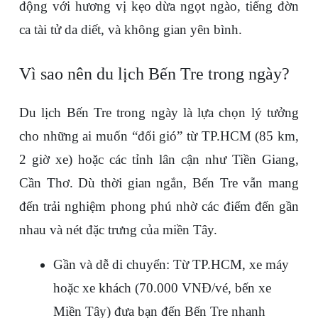
động với hương vị kẹo dừa ngọt ngào, tiếng đờn 
ca tài tử da diết, và không gian yên bình.
Vì sao nên du lịch Bến Tre trong ngày?
Du lịch Bến Tre trong ngày là lựa chọn lý tưởng 
cho những ai muốn “đổi gió” từ TP.HCM (85 km, 
2 giờ xe) hoặc các tỉnh lân cận như Tiền Giang, 
Cần Thơ. Dù thời gian ngắn, Bến Tre vẫn mang 
đến trải nghiệm phong phú nhờ các điểm đến gần 
nhau và nét đặc trưng của miền Tây.
Gần và dễ di chuyển: Từ TP.HCM, xe máy 
hoặc xe khách (70.000 VNĐ/vé, bến xe 
Miền Tây) đưa bạn đến Bến Tre nhanh 