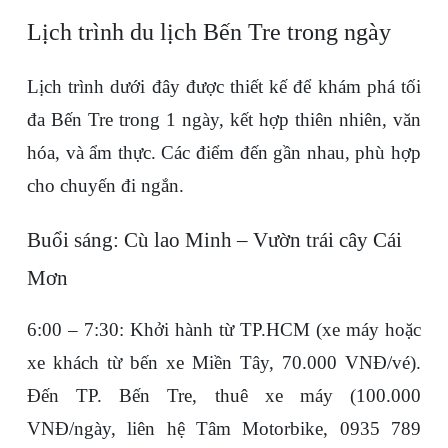
Lịch trình du lịch Bến Tre trong ngày
Lịch trình dưới đây được thiết kế để khám phá tối 
đa Bến Tre trong 1 ngày, kết hợp thiên nhiên, văn 
hóa, và ẩm thực. Các điểm đến gần nhau, phù hợp 
cho chuyến đi ngắn.
Buổi sáng: Cù lao Minh – Vườn trái cây Cái 
Mơn
6:00 – 7:30: Khởi hành từ TP.HCM (xe máy hoặc 
xe khách từ bến xe Miền Tây, 70.000 VNĐ/vé). 
Đến TP. Bến Tre, thuê xe máy (100.000 
VNĐ/ngày, liên hệ Tâm Motorbike, 0935 789 