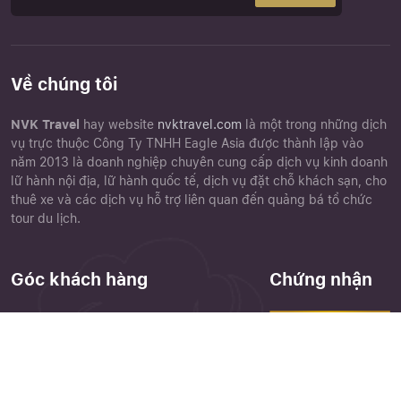
Về chúng tôi
NVK Travel
hay website
nvktravel.com
là một trong những dịch
vụ trực thuộc Công Ty TNHH Eagle Asia được thành lập vào
năm 2013 là doanh nghiệp chuyên cung cấp dịch vụ kinh doanh
lữ hành nội địa, lữ hành quốc tế, dịch vụ đặt chỗ khách sạn, cho
thuê xe và các dịch vụ hỗ trợ liên quan đến quảng bá tổ chức
tour du lịch.
Góc khách hàng
Chứng nhận
Chính sách đặt tour
Điều khoản điều kiện
Close
Quên mật khẩu ?
Chính sách bảo mật
Phiếu góp ý