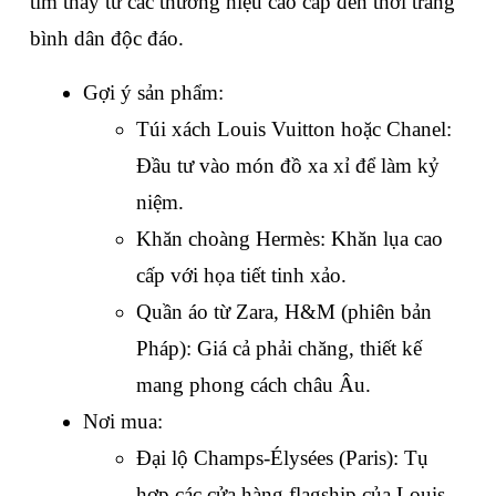
tìm thấy từ các thương hiệu cao cấp đến thời trang 
bình dân độc đáo.
Gợi ý sản phẩm:
Túi xách Louis Vuitton hoặc Chanel: 
Đầu tư vào món đồ xa xỉ để làm kỷ 
niệm.
Khăn choàng Hermès: Khăn lụa cao 
cấp với họa tiết tinh xảo.
Quần áo từ Zara, H&M (phiên bản 
Pháp): Giá cả phải chăng, thiết kế 
mang phong cách châu Âu.
Nơi mua:
Đại lộ Champs-Élysées (Paris): Tụ 
hợp các cửa hàng flagship của Louis 