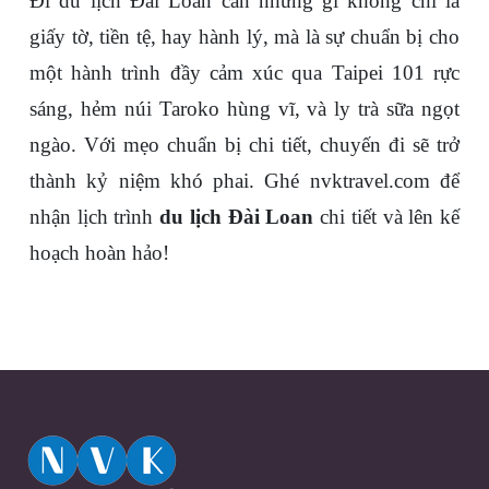
Đi du lịch Đài Loan cần những gì
 không chỉ là 
giấy tờ, tiền tệ, hay hành lý, mà là sự chuẩn bị cho 
một hành trình đầy cảm xúc qua Taipei 101 rực 
sáng, hẻm núi Taroko hùng vĩ, và ly trà sữa ngọt 
ngào. Với mẹo chuẩn bị chi tiết, chuyến đi sẽ trở 
thành kỷ niệm khó phai. Ghé 
nvktravel.com
 để 
nhận lịch trình 
du lịch Đài Loan
 chi tiết và lên kế 
hoạch hoàn hảo!