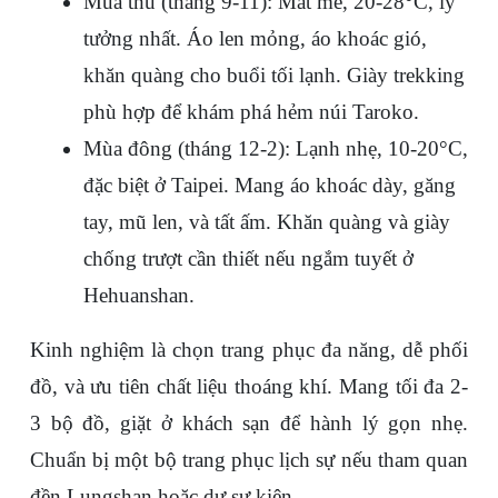
Mùa thu (tháng 9-11)
: Mát mẻ, 20-28°C, lý 
tưởng nhất. Áo len mỏng, áo khoác gió, 
khăn quàng cho buổi tối lạnh. Giày trekking 
phù hợp để khám phá hẻm núi Taroko.
Mùa đông (tháng 12-2)
: Lạnh nhẹ, 10-20°C, 
đặc biệt ở Taipei. Mang áo khoác dày, găng 
tay, mũ len, và tất ấm. Khăn quàng và giày 
chống trượt cần thiết nếu ngắm tuyết ở 
Hehuanshan.
Kinh nghiệm là chọn trang phục đa năng, dễ phối 
đồ, và ưu tiên chất liệu thoáng khí. Mang tối đa 2-
3 bộ đồ, giặt ở khách sạn để hành lý gọn nhẹ. 
Chuẩn bị một bộ trang phục lịch sự nếu tham quan 
đền Lungshan hoặc dự sự kiện.