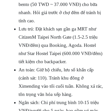
bento (50 TWD ~ 37.000 VNĐ) cho bữa 
nhanh. Hỏi giá trước ở chợ đêm để tránh bị 
tính cao.
Lưu trú
: Đặt khách sạn gần ga MRT như 
CitizenM Taipei North Gate (1.5-2.5 triệu 
VNĐ/đêm) qua Booking, Agoda. Hostel 
như Star Hostel Taipei (600.000 VNĐ/đêm) 
tiết kiệm cho backpacker.
An toàn
: Giữ hộ chiếu, lưu số khẩn cấp 
(cảnh sát: 110). Tránh khu đông ở 
Ximending vào tối cuối tuần. Không xả rác, 
tôn trọng văn hóa xếp hàng.
Ngân sách
: Chi phí trung bình 10-15 triệu 
VNĐ/người cho 5 ngày, bao gồm vé máy 