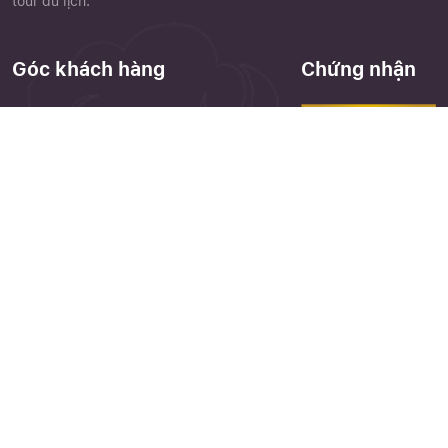
tour du lịch.
Góc khách hàng
Chứng nhận
Chính sách đặt tour
Điều khoản điều kiện
Close
Quên mật khẩu ?
Chính sách bảo mật
Phiếu góp ý
Cảm nhận khách hàng
Thư viện