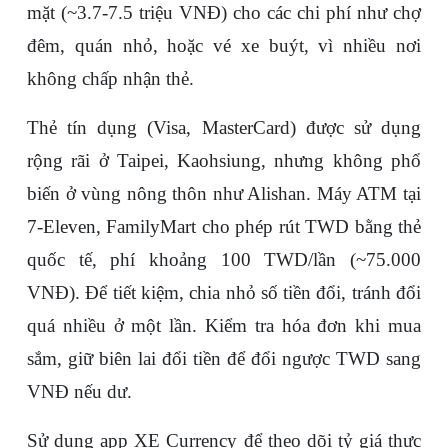
mặt (~3.7-7.5 triệu VNĐ) cho các chi phí như chợ 
đêm, quán nhỏ, hoặc vé xe buýt, vì nhiều nơi 
không chấp nhận thẻ.
Thẻ tín dụng (Visa, MasterCard) được sử dụng 
rộng rãi ở Taipei, Kaohsiung, nhưng không phổ 
biến ở vùng nông thôn như Alishan. Máy ATM tại 
7-Eleven, FamilyMart cho phép rút TWD bằng thẻ 
quốc tế, phí khoảng 100 TWD/lần (~75.000 
VNĐ). Để tiết kiệm, chia nhỏ số tiền đổi, tránh đổi 
quá nhiều ở một lần. Kiểm tra hóa đơn khi mua 
sắm, giữ biên lai đổi tiền để đổi ngược TWD sang 
VNĐ nếu dư. 
Sử dụng app XE Currency để theo dõi tỷ giá thực 