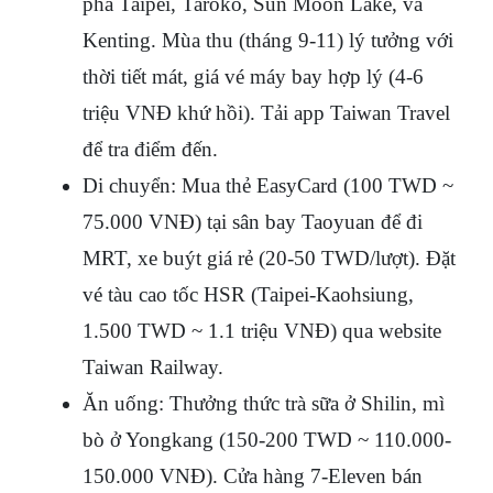
phá Taipei, Taroko, Sun Moon Lake, và 
Kenting. Mùa thu (tháng 9-11) lý tưởng với 
thời tiết mát, giá vé máy bay hợp lý (4-6 
triệu VNĐ khứ hồi). Tải app Taiwan Travel 
để tra điểm đến.
Di chuyển
: Mua thẻ EasyCard (100 TWD ~ 
75.000 VNĐ) tại sân bay Taoyuan để đi 
MRT, xe buýt giá rẻ (20-50 TWD/lượt). Đặt 
vé tàu cao tốc HSR (Taipei-Kaohsiung, 
1.500 TWD ~ 1.1 triệu VNĐ) qua website 
Taiwan Railway.
Ăn uống
: Thưởng thức trà sữa ở Shilin, mì 
bò ở Yongkang (150-200 TWD ~ 110.000-
150.000 VNĐ). Cửa hàng 7-Eleven bán 