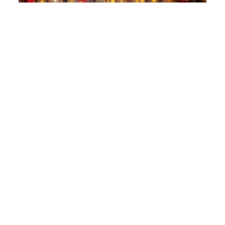
Close
Quên mật khẩu ?
Chùa Ông toát lên vẻ đẹp cổ kính, nghiêm trang 
của người Trung 