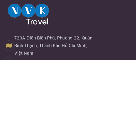
720A Điện Biên Phủ, Phường 22, Quận
Bình Thạnh, Thành Phố Hồ Chí Minh,
Việt Nam
0944 13 13 13
Close
Quên mật khẩu ?
Đăng ký
Về chúng tôi
NVK Travel
hay website
nvktravel.com
là một trong những dịch
vụ trực thuộc Công Ty TNHH Eagle Asia được thành lập vào
năm 2013 là doanh nghiệp chuyên cung cấp dịch vụ kinh doanh