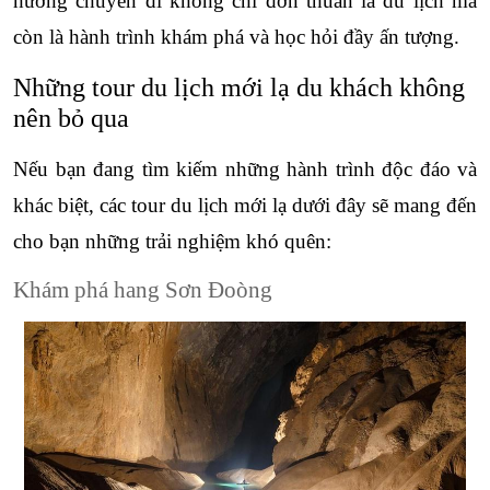
hưởng chuyến đi không chỉ đơn thuần là du lịch mà 
còn là hành trình khám phá và học hỏi đầy ấn tượng.
Những tour du lịch mới lạ du khách không 
nên bỏ qua
Nếu bạn đang tìm kiếm những hành trình độc đáo và 
khác biệt, các tour du lịch mới lạ dưới đây sẽ mang đến 
cho bạn những trải nghiệm khó quên:
Khám phá hang Sơn Đoòng