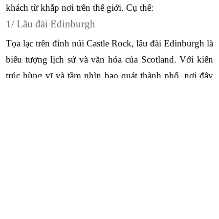
khách từ khắp nơi trên thế giới. Cụ thể:
1/ Lâu đài Edinburgh
Tọa lạc trên đỉnh núi Castle Rock, lâu đài Edinburgh là 
biểu tượng lịch sử và văn hóa của Scotland. Với kiến 
trúc hùng vĩ và tầm nhìn bao quát thành phố, nơi đây 
mang đến cho du khách trải nghiệm độc đáo về quá 
Close
Quên mật khẩu ?
khứ huy hoàng của đất nước này.