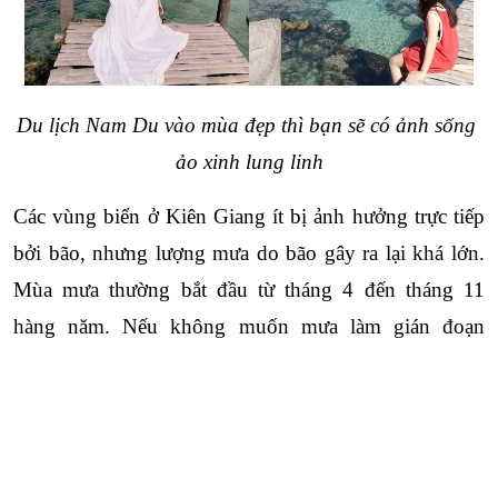
Du lịch Nam Du vào mùa đẹp thì bạn sẽ có ảnh sống 
ảo xinh lung linh
Các vùng biển ở Kiên Giang ít bị ảnh hưởng trực tiếp 
bởi bão, nhưng lượng mưa do bão gây ra lại khá lớn. 
Mùa mưa thường bắt đầu từ tháng 4 đến tháng 11 
hàng năm. Nếu không muốn mưa làm gián đoạn 
chuyến đi, bạn có thể kiểm tra trước dự báo thời tiết để 
Close
Quên mật khẩu ?
chuẩn bị tốt hơn.
Đến Nam Du bằng cách nào?