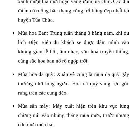
xanh mượt lúa mới hoặc vàng ươm lúa chín. Các địa 
điểm có ruộng bậc thang cũng trổ bông đẹp nhất tại 
huyện Tủa Chùa.
Mùa hoa Ban: Trung tuần tháng 3 hàng năm, khi du 
lịch Điện Biên du khách sẽ được đắm mình vào 
không gian lễ hội, âm nhạc, văn hoá truyền thống, 
cùng sắc hoa ban nở rộ ngợp trời. 
Mùa hoa dã quỳ: Xuân về cũng là mùa dã quỳ gây 
thương nhớ lòng người. Hoa dã quỳ vàng rực góc 
rừng trên các cung đèo.
Mùa săn mây: Mây xuất hiện trên khu vực lưng 
chừng núi vào những tháng mùa mưa, trước những 
cơn mưa mùa hạ. 