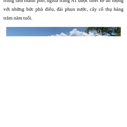
trung tâm thành phố, nghĩa trang A1 được thiết kế ấn tượng 
với những bức phù điêu, đài phun nước, cây cổ thụ hàng 
trăm năm tuổi.
Close
Quên mật khẩu ?
Ghé thăm và tưởng nhớ các anh hùng tại nghĩa trang liệt sĩ 
A1 